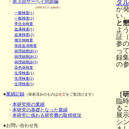
タ
・
第３回サーベイ問題編
が
(2000.03.21 update!)
一般検査(1)
い
一般検査(2)
と
寄生虫検査
よ
血液検査(1)
血液検査(2)
証
微生物検査
参
免疫血清検査
っ
病理細胞診(1)
録
病理細胞診(2)
病理細胞診(3)
の
染色体検査
生理検査(1)
生理検査(2)
生理検査(3)
［
●
業績記録
（発表済みのものは
全文
をご覧頂けます）
臨
・
本研究班の業績
る
・
本研究の基礎となった業績
展
・
本研究に係わる研究費の取得状況
シ
●お問い合わせ先
ま