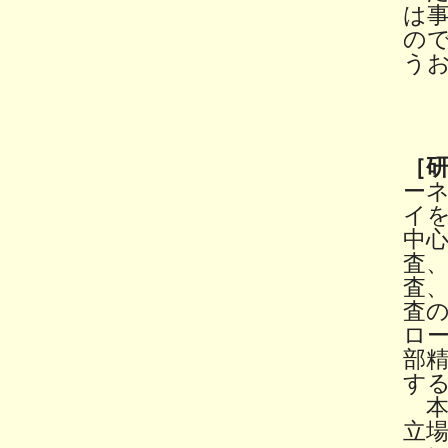
は
の
う
［
ー
イ
中
査
査
査
ロ
部
す
本
立