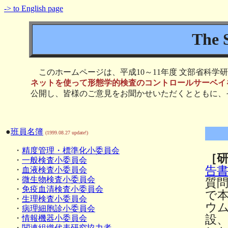
-> to English page
The 
このホームページは、平成10～11年度 文部省科学研究費
ネットを使って形態学的検査のコントロールサーベイ
公開し、皆様のご意見をお聞かせいただくとともに、
●
班員名簿
(1999.08.27 update!)
・
精度管理・標準化小委員会
［
・
一般検査小委員会
告
・
血液検査小委員会
・
微生物検査小委員会
質
・
免疫血清検査小委員会
で
・
生理検査小委員会
ウ
・
病理細胞診小委員会
設
・
情報機器小委員会
・
関連組織代表研究協力者