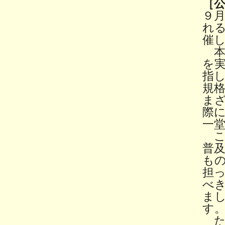
［
９
れ
催
本
を
指
規
ま
際
一
こ
普
も
担
べ
ま
す
た