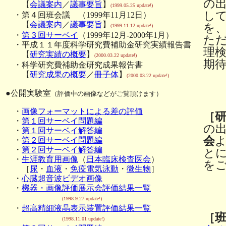
の
【
会議案内
／
議事要旨
】
(1999.05.25 update!)
し
・第４回班会議 （1999年11月12日）
【
会議案内
／
議事要旨
】
を
(1999.11.12 update!)
・
第３回サーベイ
（1999年12月-2000年1月）
た
・平成１１年度科学研究費補助金研究実績報告書
理
【
研究実績の概要
】
(2000.03.22 update!)
期
・科学研究費補助金研究成果報告書
【
研究成果の概要
／
冊子体
】
(2000.03.22 update!)
●公開実験室
（評価中の画像などがご覧頂けます）
・
画像フォーマットによる差の評価
［
・
第１回サーベイ問題編
の
・
第１回サーベイ解答編
会
・
第２回サーベイ問題編
・
第２回サーベイ解答編
と
・
生涯教育用画像
（
日本臨床検査医会
）
を
［
尿
・
血液
・
免疫電気泳動
・
微生物
］
・
心臓超音波ビデオ画像
・
機器・画像評価展示会評価結果一覧
(1998.9.27 update!)
・
超高精細液晶表示装置評価結果一覧
［
(1998.11.01 update!)