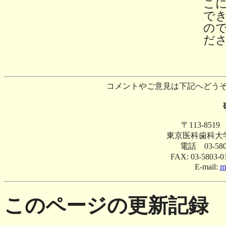
こ
で
の
だ
コメントやご意見は下記へどうぞ / Any com
〒113-851
東京医科歯科大
電話 03-5
FAX: 03-58
E-mail:
m
このページの更新記録