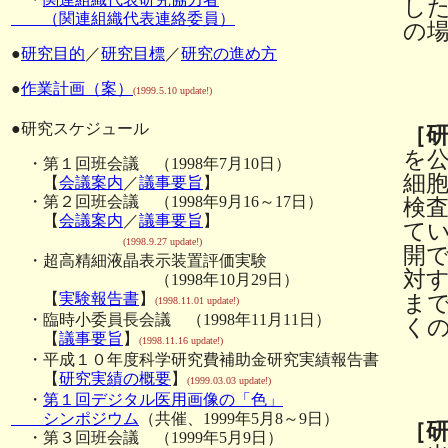
し
（関連組織代表連絡委員）
の
●
研究目的
／
研究目標
／
研究の進め方
●
作業計画（案）
(1999.5.10 update!)
●研究スケジュール
［
を
・第１回班会議 （1998年7月10日）
細
【
会議案内
／
議事要旨
】
・第２回班会議 （1998年9月16～17日）
検
【
会議案内
／
議事要旨
】
て
(1998.9.27 update!)
開
・超高精細液晶表示装置評価実験
対
（1998年10月29日）
【
実験報告書
】
ま
(1998.11.01 update!)
・臨時小委員長会議 （1998年11月11日）
く
【
議事要旨
】
(1998.11.16 update!)
・平成１０年度科学研究費補助金研究実績報告書
【
研究実績の概要
】
(1999.03.03 update!)
・
第１回デジタル医用画像の「色」
シンポジウム
（共催、1999年5月8～9日）
［
・第３回班会議 （1999年5月9日）