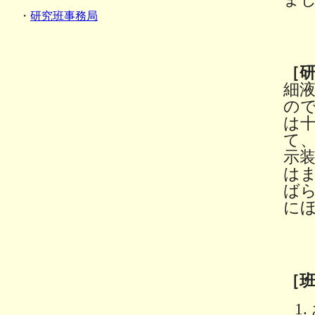
・
研究班事務局
［
細
の
は
て、
示
は
ば
に
［